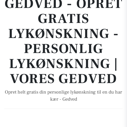
GEDVED - OPRET
GRATIS
LYKØNSKNING -
PERSONLIG
LYKØNSKNING |
VORES GEDVED
Opret helt gratis din personlige lykønskning til en du har
kær - Gedved