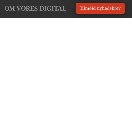
OM VORES DIGITAL
Tilmeld nyhedsbrev
Om os
For annoncører
Vilkår og Privatlivspolitik
Kontakt VORES Digital
Administrer samtykke
GENVEJE
Seneste nyt fra Gedved
Vores lokale erhverv
Kalenderen for Gedved
Fakta om Gedved
Erhvervsartikler