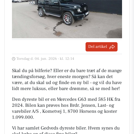
Del artikel
Torsdag d. 04. jun. 2026 - kl. 12:14
Skal du på bilferie? Eller er du bare træt af de mange
tændingsforsøg, hver eneste morgen? Så kan det
være, at du skal ud og finde en ny bil - og vil du have
lidt mere luksus, eller bare drømme, så se med her!
Den dyreste bil er en Mercedes G63 med 585 HK fra
2024. Bilen kan prøves hos Brdr. Jensen, Last- og
varebiler A/S , Kometvej 1, 8700 Horsens og koster
1.099.000.
Vi har samlet Gedveds dyreste biler. Hvem synes du