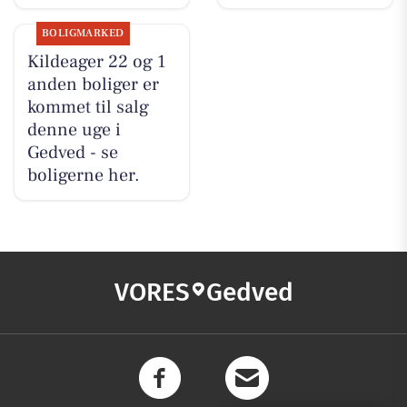
BOLIGMARKED
Kildeager 22 og 1
anden boliger er
kommet til salg
denne uge i
Gedved - se
boligerne her.
VORES
Gedved