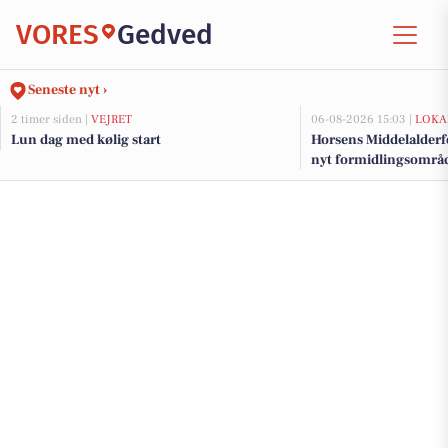
VORES
Gedved
Seneste nyt ›
2 timer siden |
VEJRET
06-08-2026 15:03 |
LOKA
Lun dag med kølig start
Horsens Middelalderf
nyt formidlingsområde
millionstøtte fra fond