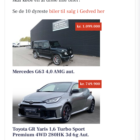
skal købe en af disse fine biler?
Se de 10 dyreste
biler til salg i Gedved her
kr. 1.099.000
Mercedes G63 4,0 AMG aut.
kr. 749.900
Toyota GR Yaris 1,6 Turbo Sport
Premium 4WD 280HK 3d 6g Aut.