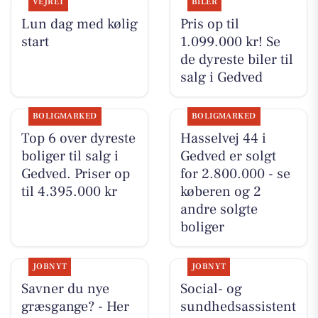
VEJRET
BILER
Lun dag med kølig
Pris op til
start
1.099.000 kr! Se
de dyreste biler til
salg i Gedved
BOLIGMARKED
BOLIGMARKED
Top 6 over dyreste
Hasselvej 44 i
boliger til salg i
Gedved er solgt
Gedved. Priser op
for 2.800.000 - se
til 4.395.000 kr
køberen og 2
andre solgte
boliger
JOBNYT
JOBNYT
Savner du nye
Social- og
græsgange? - Her
sundhedsassistent