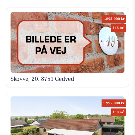
1.895.000 kr
2
146 m
Skovvej 20, 8751 Gedved
1.995.000 kr
2
130 m