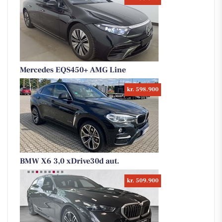
Mercedes EQS450+ AMG Line
kr. 598.900
BMW X6 3,0 xDrive30d aut.
kr. 509.900