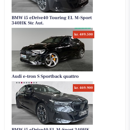
BMW i5 eDrive40 Touring EL M-Sport
340HK Stc Aut.
kr. 489.500
Audi e-tron S Sportback quattro
kr. 469.900
BMW i5 eDrive40 EL M-Sport 340HK