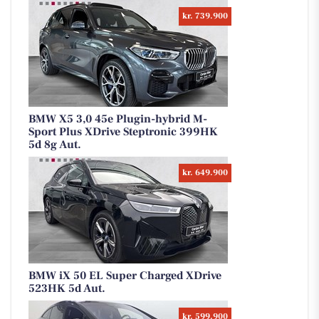
kr. 739.900
BMW X5 3,0 45e Plugin-hybrid M-
Sport Plus XDrive Steptronic 399HK
5d 8g Aut.
kr. 649.900
BMW iX 50 EL Super Charged XDrive
523HK 5d Aut.
kr. 599.900