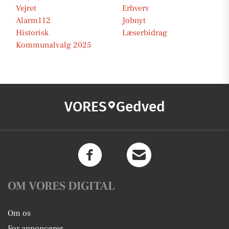
Vejret
Erhverv
Alarm112
Jobnyt
Historisk
Læserbidrag
Kommunalvalg 2025
VORES
Gedved
OM VORES DIGITAL
Om os
For annoncører