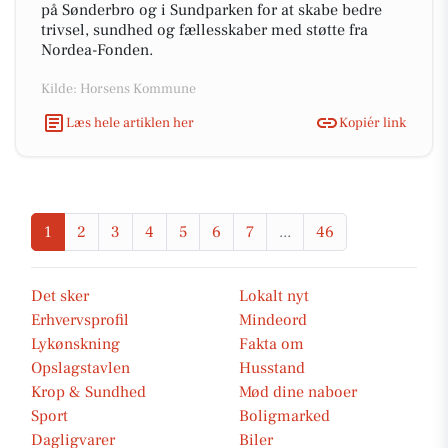
på Sønderbro og i Sundparken for at skabe bedre
trivsel, sundhed og fællesskaber med støtte fra
Nordea-Fonden.
Kilde: Horsens Kommune
Læs hele artiklen her
Kopiér link
1
2
3
4
5
6
7
...
46
Det sker
Lokalt nyt
Erhvervsprofil
Mindeord
Lykønskning
Fakta om
Opslagstavlen
Husstand
Krop & Sundhed
Mød dine naboer
Sport
Boligmarked
Dagligvarer
Biler