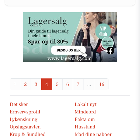
1
2
3
4
5
6
7
...
46
Det sker
Lokalt nyt
Erhvervsprofil
Mindeord
Lykønskning
Fakta om
Opslagstavlen
Husstand
Krop & Sundhed
Mød dine naboer