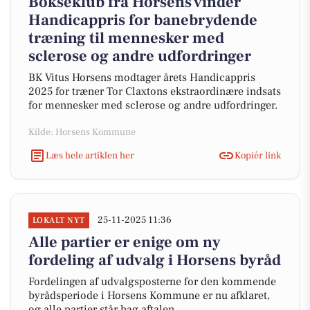
Bokseklub fra Horsens vinder
Handicappris for banebrydende
træning til mennesker med
sclerose og andre udfordringer
BK Vitus Horsens modtager årets Handicappris
2025 for træner Tor Claxtons ekstraordinære indsats
for mennesker med sclerose og andre udfordringer.
Kilde: Horsens Kommune
Læs hele artiklen her
Kopiér link
25-11-2025 11:36
LOKALT NYT
Alle partier er enige om ny
fordeling af udvalg i Horsens byråd
Fordelingen af udvalgsposterne for den kommende
byrådsperiode i Horsens Kommune er nu afklaret,
og alle partier står bag aftalen.