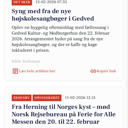
13-02-2026 07:35
DET SKER
Syng med fra de nye
højskolesangbøger i Gedved
Oplev en hyggelig eftermiddag med fællessang i
Gedved Kultur- og Medborgerhus den 22. februar
2026. Arrangementet byder på sang fra de nye
højskolesangbøger, og der er kaffe og kage
inkluderet i prisen.
Kilde: Kultunaut
Læs hele artiklen her
Kopiér link
11-02-2026 12:51
ERHVERV
SPONSORERET
Fra Herning til Norges kyst – mød
Norsk Rejsebureau på Ferie for Alle
Messen den 20. til 22. februar