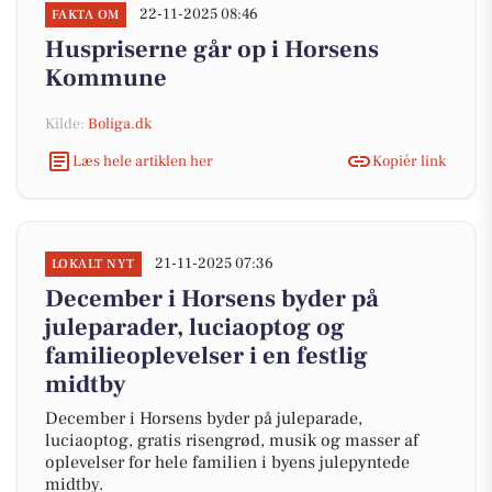
22-11-2025 08:46
FAKTA OM
Huspriserne går op i Horsens
Kommune
Kilde:
Boliga.dk
Læs hele artiklen her
Kopiér link
21-11-2025 07:36
LOKALT NYT
December i Horsens byder på
juleparader, luciaoptog og
familieoplevelser i en festlig
midtby
December i Horsens byder på juleparade,
luciaoptog, gratis risengrød, musik og masser af
oplevelser for hele familien i byens julepyntede
midtby.