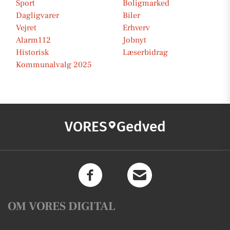
Sport
Boligmarked
Dagligvarer
Biler
Vejret
Erhverv
Alarm112
Jobnyt
Historisk
Læserbidrag
Kommunalvalg 2025
VORES
Gedved
OM VORES DIGITAL