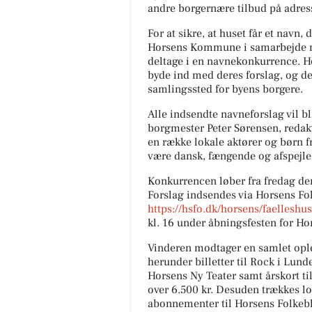
andre borgernære tilbud på adresse
For at sikre, at huset får et navn,
Horsens Kommune i samarbejde me
deltage i en navnekonkurrence. H
byde ind med deres forslag, og de
samlingssted for byens borgere.
Alle indsendte navneforslag vil bl
borgmester Peter Sørensen, redak
en række lokale aktører og børn 
være dansk, fængende og afspejle
Konkurrencen løber fra fredag den 
Forslag indsendes via Horsens F
https://hsfo.dk/horsens/faelleshus
kl. 16 under åbningsfesten for Ho
Vinderen modtager en samlet oplev
herunder billetter til Rock i Lun
Horsens Ny Teater samt årskort t
over 6.500 kr. Desuden trækkes lo
abonnementer til Horsens Folkebla