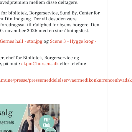
hovedpræmien mellem disse deltagere.
for bibliotek, Borgerservice, Sund By, Center for
t Din Indgang. Der vil desuden være
foredragssal til rådighed for byens borgere. Den
 30. november 2026 med en stor åbningsfest.
Gernes hall - stor.jpg
og
Scene 3 - Hygge krog -
r, chef for Bibliotek, Borgerservice og
, på mail:
akpm@horsens.dk
eller telefon:
mmune/presse/pressemeddelelser/vaermedikonkurrencenhvadsk