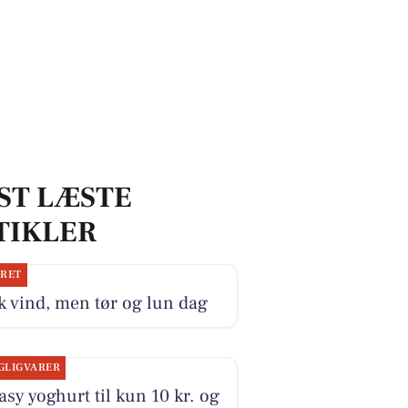
ST LÆSTE
TIKLER
JRET
k vind, men tør og lun dag
GLIGVARER
sy yoghurt til kun 10 kr. og