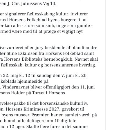
n J. Chr. Juliussens Vej 10.
 der signalerer fællesskab og kultur, inviterer
d Horsens Folkeblad byens borgere til at
er kan alle - store som små, unge som gamle -
rmed være med til at præge et vigtigt nyt
ive vurderet af en jury bestående af blandt andre
tør Stine Eskildsen fra Horsens Folkeblad samt
fra Horsens Biblioteks børnebogklub. Navnet skal
 fællesskab, kultur og horsensianernes hverdag.
22. maj kl. 12 til søndag den 7. juni kl. 20.
olkeblads hjemmeside på
. Vindernavnet bliver offentliggjort den 11. juni
rsens Holder på Torvet i Horsens.
elsespakke til det horsensianske kulturliv,
den, Horsens Krimimesse 2027, gavekort til
il byens museer. Præmien har en samlet værdi på
d blandt alle deltagere om 10 digitale
d i 12 uger. Skulle flere foreslå det samme