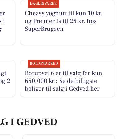
DAGLIGVARER
er
Cheasy yoghurt til kun 10 kr.
 i
og Premier Is til 25 kr. hos
g
SuperBrugsen
BOLIGMARKED
lgt
Borupvej 6 er til salg for kun
og 2
650.000 kr.: Se de billigste
boliger til salg i Gedved her
LG I GEDVED