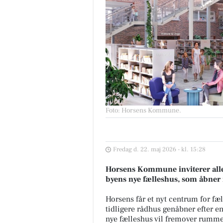
Foto: Horsens Kommune
.
Fredag d. 22. maj 2026 - kl. 15:28
Horsens Kommune inviterer alle 
byens nye fælleshus, som åbner i
Horsens får et nyt centrum for fæ
tidligere rådhus genåbner efter e
nye fælleshus vil fremover rumme