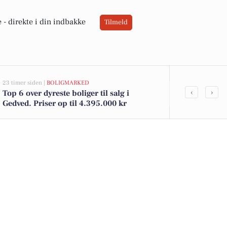
 -
direkte i din indbakke
Tilmeld
23 timer siden |
BOLIGMARKED
04-08-2026 08:39
‹
›
Top 6 over dyreste boliger til salg i
Danmarks stø
Gedved. Priser op til 4.395.000 kr
København o
boliger og n