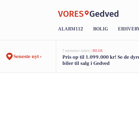
VORES
Gedved
ALARM112
BOLIG
ERHVER
7 minutter siden |
BILER
Seneste nyt ›
Pris op til 1.099.000 kr! Se de dyr
biler til salg i Gedved