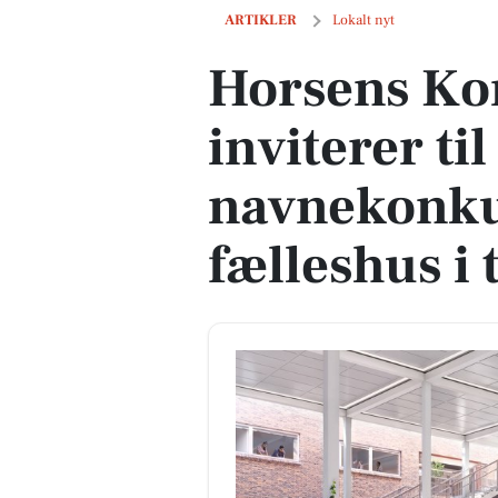
Horsens Kommune inviterer til navneko
ARTIKLER
Lokalt nyt
Horsens K
inviterer til
navnekonku
fælleshus i 