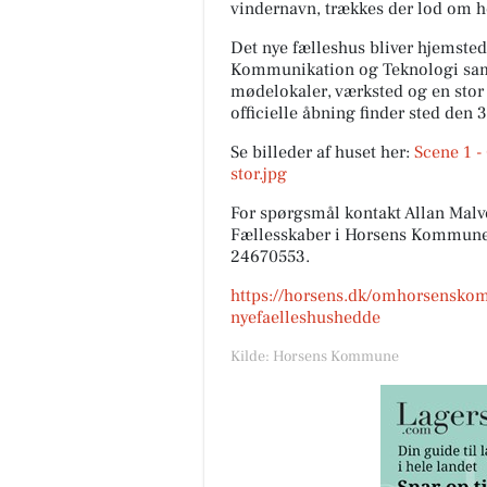
vindernavn, trækkes der lod om 
Det nye fælleshus bliver hjemsted 
Kommunikation og Teknologi sam
mødelokaler, værksted og en stor 
officielle åbning finder sted den
Se billeder af huset her:
Scene 1 - 
stor.jpg
For spørgsmål kontakt Allan Malve
Fællesskaber i Horsens Kommune
24670553.
https://horsens.dk/omhorsensko
nyefaelleshushedde
Kilde: Horsens Kommune