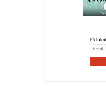
Få loka
Email