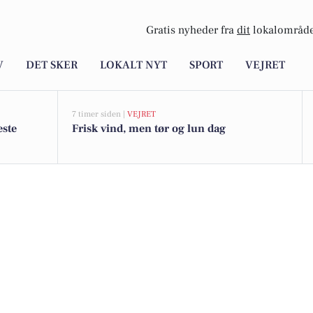
Gratis nyheder fra
dit
lokalområde
V
DET SKER
LOKALT NYT
SPORT
VEJRET
7 timer siden |
VEJRET
este
Frisk vind, men tør og lun dag