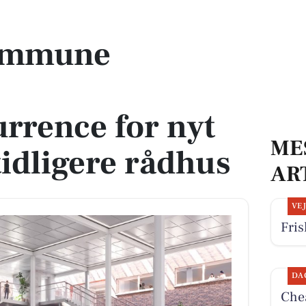
nkurrence for nyt fælleshus i tidligere rådhus
ommune
rrence for nyt
ME
tidligere rådhus
AR
VE
Fris
DA
Chea