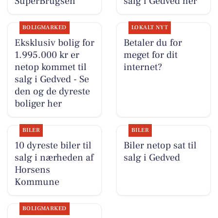
SuperBrugsen
salg i Gedved her
BOLIGMARKED
LOKALT NYT
Eksklusiv bolig for
Betaler du for
1.995.000 kr er
meget for dit
netop kommet til
internet?
salg i Gedved - Se
den og de dyreste
boliger her
BILER
BILER
10 dyreste biler til
Biler netop sat til
salg i nærheden af
salg i Gedved
Horsens
Kommune
BOLIGMARKED