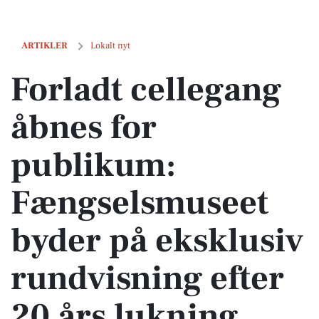
Forladt cellegang åbnes for publikum: Fængselsmuseet byder på eksk
ARTIKLER
Lokalt nyt
Forladt cellegang
åbnes for
publikum:
Fængselsmuseet
byder på eksklusiv
rundvisning efter
20 års lukning