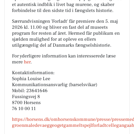
et autentisk indblik i livet bag murene, og skaber
forbindelse til den sidste tid i fængslets historie.
Særrundvisningen 'Forladt' får premiere den 5. maj
2026 kl. 11.00 og bliver en fast del af museets
program for resten af året. Hermed får publikum en
sjælden mulighed for at opleve en ellers
utilgængelig del af Danmarks fængselshistorie.
For yderligere information kan interesserede læse
mere
her
.
Kontaktinformation:
Sophia Louise Lee
Kommunikationsansvarlig (barselsvikar)
Mobil: 23641646
Fussingsvej 8
8700 Horsens
76 10 00 11
https://horsens.dk/omhorsenskommune/presse/pressemedd
groenmaledevaeggeogetgammeltspejlforladtcellegangaabn