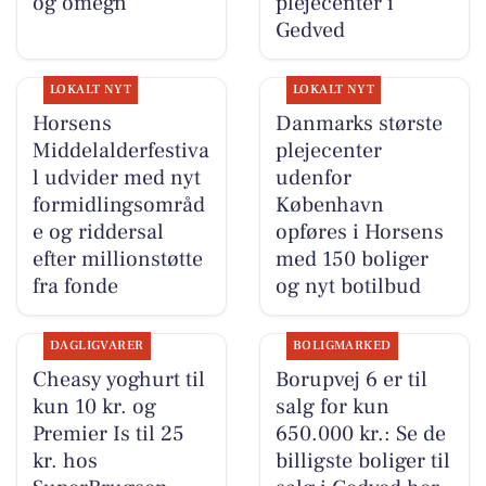
og omegn
plejecenter i
Gedved
LOKALT NYT
LOKALT NYT
Horsens
Danmarks største
Middelalderfestiva
plejecenter
l udvider med nyt
udenfor
formidlingsområd
København
e og riddersal
opføres i Horsens
efter millionstøtte
med 150 boliger
fra fonde
og nyt botilbud
DAGLIGVARER
BOLIGMARKED
Cheasy yoghurt til
Borupvej 6 er til
kun 10 kr. og
salg for kun
Premier Is til 25
650.000 kr.: Se de
kr. hos
billigste boliger til