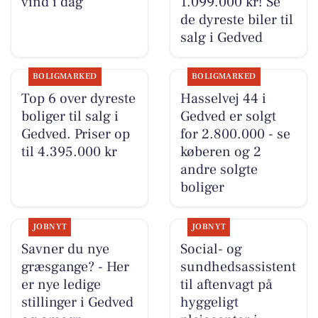
vind i dag
1.099.000 kr! Se
de dyreste biler til
salg i Gedved
BOLIGMARKED
BOLIGMARKED
Top 6 over dyreste
Hasselvej 44 i
boliger til salg i
Gedved er solgt
Gedved. Priser op
for 2.800.000 - se
til 4.395.000 kr
køberen og 2
andre solgte
boliger
JOBNYT
JOBNYT
Savner du nye
Social- og
græsgange? - Her
sundhedsassistent
er nye ledige
til aftenvagt på
stillinger i Gedved
hyggeligt