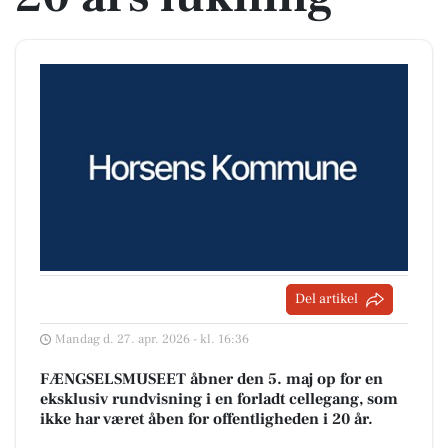
Del artikel
Mandag d. 27. apr. 2026 - kl. 16:36
FÆNGSELSMUSEET åbner den 5. maj op for en
eksklusiv rundvisning i en forladt cellegang, som
ikke har været åben for offentligheden i 20 år.