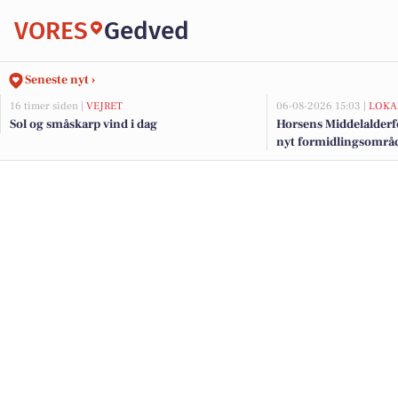
VORES
Gedved
Seneste nyt ›
16 timer siden |
VEJRET
06-08-2026 15:03 |
LOKA
Sol og småskarp vind i dag
Horsens Middelalderf
nyt formidlingsområde
millionstøtte fra fond