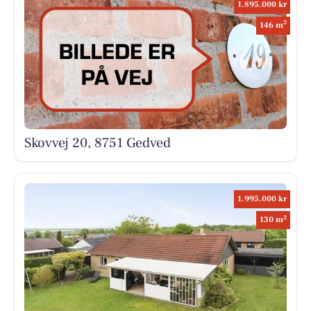
1.895.000 kr
2
146 m
Skovvej 20, 8751 Gedved
1.995.000 kr
2
130 m