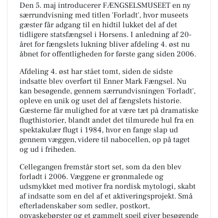
Den 5. maj introducerer FÆNGSELSMUSEET en ny
særrundvisning med titlen 'Forladt', hvor museets
gæster får adgang til en hidtil lukket del af det
tidligere statsfængsel i Horsens. I anledning af 20-
året for fængslets lukning bliver afdeling 4. øst nu
åbnet for offentligheden for første gang siden 2006.
Afdeling 4. øst har stået tomt, siden de sidste
indsatte blev overført til Enner Mark Fængsel. Nu
kan besøgende, gennem særrundvisningen 'Forladt',
opleve en unik og uset del af fængslets historie.
Gæsterne får mulighed for at være tæt på dramatiske
flugthistorier, blandt andet det tilmurede hul fra en
spektakulær flugt i 1984, hvor en fange slap ud
gennem væggen, videre til nabocellen, op på taget
og ud i friheden.
Cellegangen fremstår stort set, som da den blev
forladt i 2006. Væggene er grønmalede og
udsmykket med motiver fra nordisk mytologi, skabt
af indsatte som en del af et aktiveringsprojekt. Små
efterladenskaber som sedler, postkort,
opvaskebørster og et gammelt spejl giver besøgende