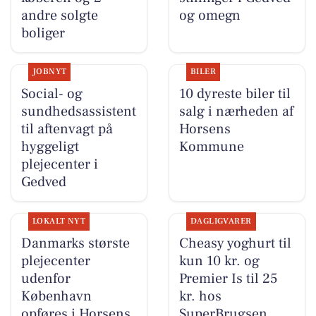
andre solgte
og omegn
boliger
JOBNYT
BILER
Social- og
10 dyreste biler til
sundhedsassistent
salg i nærheden af
til aftenvagt på
Horsens
hyggeligt
Kommune
plejecenter i
Gedved
LOKALT NYT
DAGLIGVARER
Danmarks største
Cheasy yoghurt til
plejecenter
kun 10 kr. og
udenfor
Premier Is til 25
København
kr. hos
opføres i Horsens
SuperBrugsen