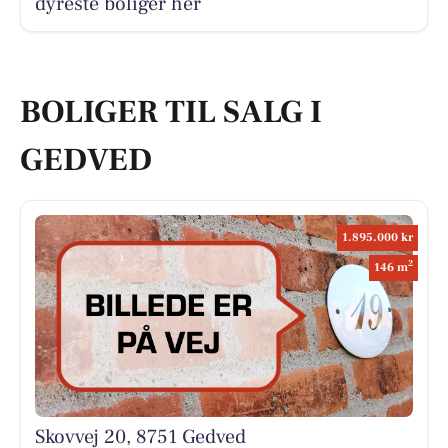
dyreste boliger her
BOLIGER TIL SALG I
GEDVED
1.895.000 kr
2
146 m
Skovvej 20, 8751 Gedved