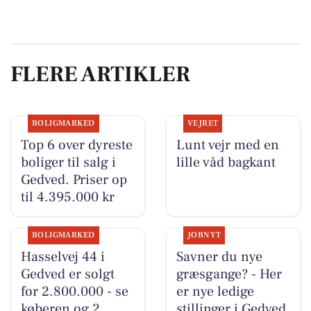
FLERE ARTIKLER
BOLIGMARKED
VEJRET
Top 6 over dyreste
Lunt vejr med en
boliger til salg i
lille våd bagkant
Gedved. Priser op
til 4.395.000 kr
BOLIGMARKED
JOBNYT
Hasselvej 44 i
Savner du nye
Gedved er solgt
græsgange? - Her
for 2.800.000 - se
er nye ledige
køberen og 2
stillinger i Gedved