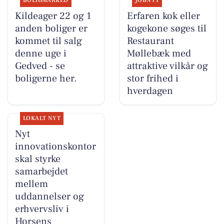
BOLIGMARKED
JOBNYT
Kildeager 22 og 1
Erfaren kok eller
anden boliger er
kogekone søges til
kommet til salg
Restaurant
denne uge i
Møllebæk med
Gedved - se
attraktive vilkår og
boligerne her.
stor frihed i
hverdagen
LOKALT NYT
Nyt
innovationskontor
skal styrke
samarbejdet
mellem
uddannelser og
erhvervsliv i
Horsens