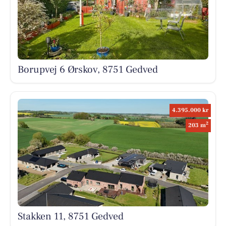
Borupvej 6 Ørskov, 8751 Gedved
4.395.000 kr
2
203 m
Stakken 11, 8751 Gedved