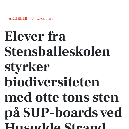
Elever fra Stensballeskolen styrker biodiversiteten med otte tons s
ARTIKLER
Lokalt nyt
Elever fra
Stensballeskolen
styrker
biodiversiteten
med otte tons sten
på SUP-boards ved
Husodde Strand