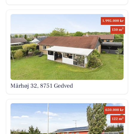
1.995.000 kr
2
130 m
Mårhøj 32, 8751 Gedved
650.000 kr
2
122 m