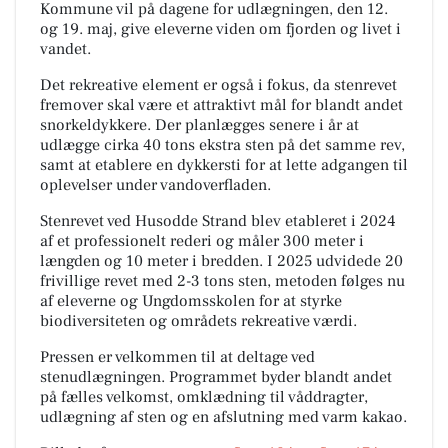
Kommune vil på dagene for udlægningen, den 12.
og 19. maj, give eleverne viden om fjorden og livet i
vandet.
Det rekreative element er også i fokus, da stenrevet
fremover skal være et attraktivt mål for blandt andet
snorkeldykkere. Der planlægges senere i år at
udlægge cirka 40 tons ekstra sten på det samme rev,
samt at etablere en dykkersti for at lette adgangen til
oplevelser under vandoverfladen.
Stenrevet ved Husodde Strand blev etableret i 2024
af et professionelt rederi og måler 300 meter i
længden og 10 meter i bredden. I 2025 udvidede 20
frivillige revet med 2-3 tons sten, metoden følges nu
af eleverne og Ungdomsskolen for at styrke
biodiversiteten og områdets rekreative værdi.
Pressen er velkommen til at deltage ved
stenudlægningen. Programmet byder blandt andet
på fælles velkomst, omklædning til våddragter,
udlægning af sten og en afslutning med varm kakao.