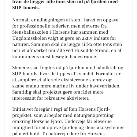
hvor de lægger otte tons sten ud på fjorden med
SUP-boards.
Normalt er udlægningen af sten i havet en opgave
for professionelle rederier, men eleverne fra
Stensballeskolen i Horsens har sammen med
Ungdomsskolen valgt at gøre en aktiv indsats for
naturen. Sammen skal de lægge cirka otte tons sten
ud i et afmærket område ved Husodde Strand, en af
kommunens mest besøgte badestrande.
Stenene skal fragtes ud på fjorden med håndkraft og
SUP-boards, hvor de tippes af i vandet. Formålet er
at supplere et allerede eksisterende stenrev og
skabe endnu mere marine liv under havoverfladen.
Samtidig skal projektet gøre området mere
interessant for rekreative aktiviteter.
Initiativet foregår i regi af Ren Horsens Fjord-
projektet, som arbejder med naturgenopretning
omkring Horsens Fjord. Undervejs får eleverne
mulighed for at opleve fjorden og dens økosystemer
på nært hold. To naturvejledere fra Horsens