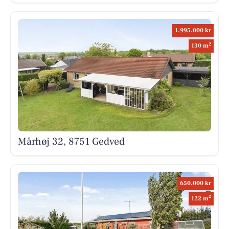
1.995.000 kr
2
130 m
Mårhøj 32, 8751 Gedved
650.000 kr
2
122 m