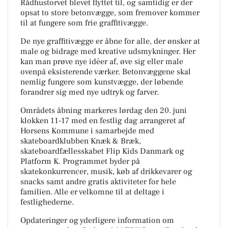
Rådhustorvet blevet flyttet til, og samtidig er der
opsat to store betonvægge, som fremover kommer
til at fungere som frie graffitivægge.
De nye graffitivægge er åbne for alle, der ønsker at
male og bidrage med kreative udsmykninger. Her
kan man prøve nye idéer af, øve sig eller male
ovenpå eksisterende værker. Betonvæggene skal
nemlig fungere som kunstvægge, der løbende
forandrer sig med nye udtryk og farver.
Områdets åbning markeres lørdag den 20. juni
klokken 11-17 med en festlig dag arrangeret af
Horsens Kommune i samarbejde med
skateboardklubben Knæk & Bræk,
skateboardfællesskabet Flip Kids Danmark og
Platform K. Programmet byder på
skatekonkurrencer, musik, køb af drikkevarer og
snacks samt andre gratis aktiviteter for hele
familien. Alle er velkomne til at deltage i
festlighederne.
Opdateringer og yderligere information om