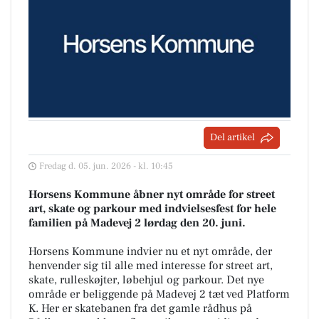
Del artikel
Fredag d. 05. jun. 2026 - kl. 10:45
Horsens Kommune åbner nyt område for street
art, skate og parkour med indvielsesfest for hele
familien på Madevej 2 lørdag den 20. juni.
Horsens Kommune indvier nu et nyt område, der
henvender sig til alle med interesse for street art,
skate, rulleskøjter, løbehjul og parkour. Det nye
område er beliggende på Madevej 2 tæt ved Platform
K. Her er skatebanen fra det gamle rådhus på