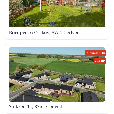
Borupvej 6 Ørskov, 8751 Gedved
4.395.000 kr
2
203 m
Stakken 11, 8751 Gedved