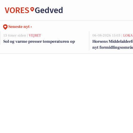
VORES
Gedved
Seneste nyt ›
13 timer siden |
VEJRET
06-08-2026 15:03 |
LOKA
Sol og varme presser temperaturen op
Horsens Middelalderf
nyt formidlingsområde
millionstøtte fra fond