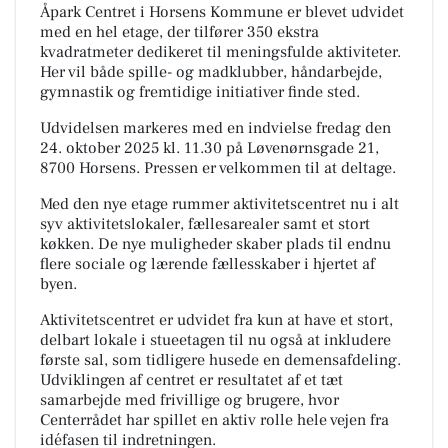
Åpark Centret i Horsens Kommune er blevet udvidet
med en hel etage, der tilfører 350 ekstra
kvadratmeter dedikeret til meningsfulde aktiviteter.
Her vil både spille- og madklubber, håndarbejde,
gymnastik og fremtidige initiativer finde sted.
Udvidelsen markeres med en indvielse fredag den
24. oktober 2025 kl. 11.30 på Løvenørnsgade 21,
8700 Horsens. Pressen er velkommen til at deltage.
Med den nye etage rummer aktivitetscentret nu i alt
syv aktivitetslokaler, fællesarealer samt et stort
køkken. De nye muligheder skaber plads til endnu
flere sociale og lærende fællesskaber i hjertet af
byen.
Aktivitetscentret er udvidet fra kun at have et stort,
delbart lokale i stueetagen til nu også at inkludere
første sal, som tidligere husede en demensafdeling.
Udviklingen af centret er resultatet af et tæt
samarbejde med frivillige og brugere, hvor
Centerrådet har spillet en aktiv rolle hele vejen fra
idéfasen til indretningen.