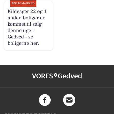
BOLIGMARKED
Kildeager 22 og 1
anden boliger er
kommet til salg
denne uge i
Gedved - se
boligerne her.
VORES
Gedved