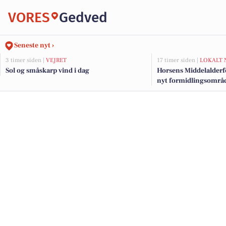
VORES
Gedved
Seneste nyt ›
3 timer siden |
VEJRET
17 timer siden |
LOKALT 
Sol og småskarp vind i dag
Horsens Middelalderf
nyt formidlingsområde
millionstøtte fra fond