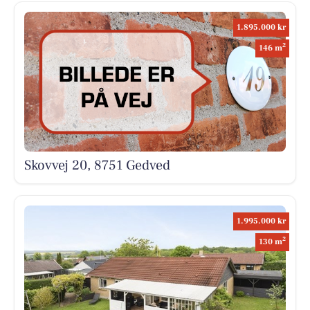
1.895.000 kr
2
146 m
Skovvej 20, 8751 Gedved
1.995.000 kr
2
130 m