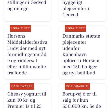
stillinger i Gedved
hyggeligt
og omegn
plejecenter i
Gedved
LOKALT NYT
LOKALT NYT
Horsens
Danmarks største
Middelalderfestiva
plejecenter
l udvider med nyt
udenfor
formidlingsområd
København
e og riddersal
opføres i Horsens
efter millionstøtte
med 150 boliger
fra fonde
og nyt botilbud
DAGLIGVARER
BOLIGMARKED
Cheasy yoghurt til
Borupvej 6 er til
kun 10 kr. og
salg for kun
Premier Is til 25
650.000 kr.: Se de