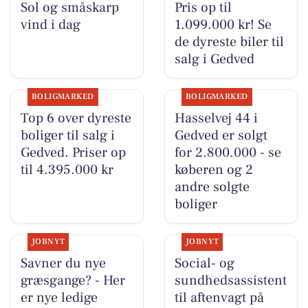
Sol og småskarp
Pris op til
vind i dag
1.099.000 kr! Se
de dyreste biler til
salg i Gedved
BOLIGMARKED
BOLIGMARKED
Top 6 over dyreste
Hasselvej 44 i
boliger til salg i
Gedved er solgt
Gedved. Priser op
for 2.800.000 - se
til 4.395.000 kr
køberen og 2
andre solgte
boliger
JOBNYT
JOBNYT
Savner du nye
Social- og
græsgange? - Her
sundhedsassistent
er nye ledige
til aftenvagt på