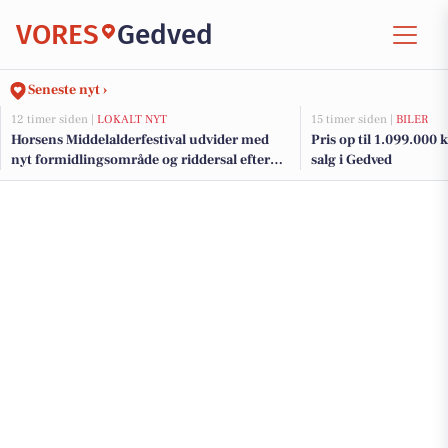
VORES
Gedved
Seneste nyt ›
12 timer siden |
LOKALT NYT
15 timer siden |
BILER
Horsens Middelalderfestival udvider med
Pris op til 1.099.000 kr
nyt formidlingsområde og riddersal efter
salg i Gedved
millionstøtte fra fonde