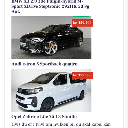
BMW X3 2,0 30e Plugin-hybrid M-
Sport XDrive Steptronic 292HK 5d 8g
Aut.
kr. 459.500
Audi e-tron S Sportback quattro
kr. 399.900
Opel Zafira-e Life 75 L3 Shuttle
Hvis du er i tvivl om hvilken bil du skal købe, kan