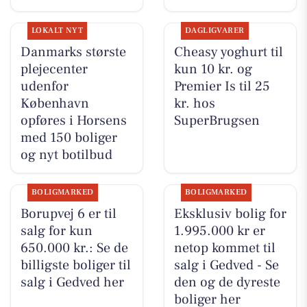
LOKALT NYT
DAGLIGVARER
Danmarks største
Cheasy yoghurt til
plejecenter
kun 10 kr. og
udenfor
Premier Is til 25
København
kr. hos
opføres i Horsens
SuperBrugsen
med 150 boliger
og nyt botilbud
BOLIGMARKED
BOLIGMARKED
Borupvej 6 er til
Eksklusiv bolig for
salg for kun
1.995.000 kr er
650.000 kr.: Se de
netop kommet til
billigste boliger til
salg i Gedved - Se
salg i Gedved her
den og de dyreste
boliger her