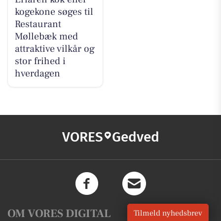
kogekone søges til
Restaurant
Møllebæk med
attraktive vilkår og
stor frihed i
hverdagen
VORES
Gedved
OM VORES DIGITAL
Tilmeld nyhedsbrev