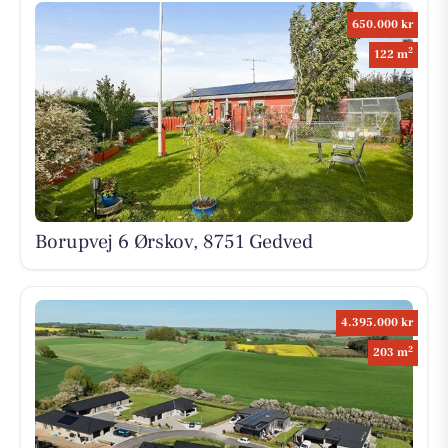
650.000 kr
2
122 m
Borupvej 6 Ørskov, 8751 Gedved
4.395.000 kr
2
203 m