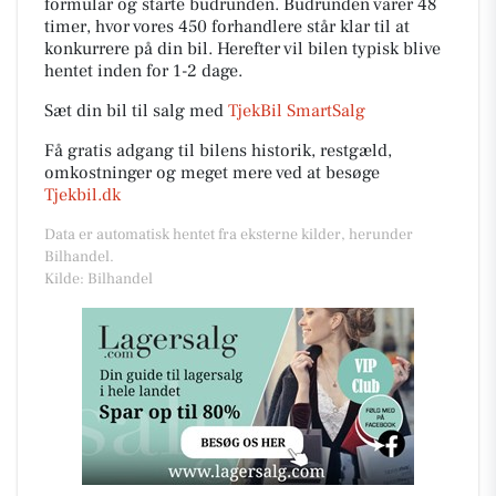
formular og starte budrunden. Budrunden varer 48
timer, hvor vores 450 forhandlere står klar til at
konkurrere på din bil. Herefter vil bilen typisk blive
hentet inden for 1-2 dage.
Sæt din bil til salg med
TjekBil SmartSalg
Få gratis adgang til bilens historik, restgæld,
omkostninger og meget mere ved at besøge
Tjekbil.dk
Data er automatisk hentet fra eksterne kilder, herunder
Bilhandel.
Kilde: Bilhandel