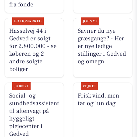
fra fonde
BOLIGMARKED
JOBNYT
Hasselvej 44 i
Savner du nye
Gedved er solgt
græsgange? - Her
for 2.800.000 - se
er nye ledige
køberen og 2
stillinger i Gedved
andre solgte
og omegn
boliger
JOBNYT
VEJRET
Social- og
Frisk vind, men
sundhedsassistent
tør og lun dag
til aftenvagt på
hyggeligt
plejecenter i
Gedved