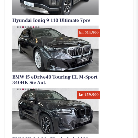
Hyundai Ioniq 9 110 Ultimate 7prs
kr. 514.900
BMW i5 eDrive40 Touring EL M-Sport
340HK Stc Aut.
kr. 459.900