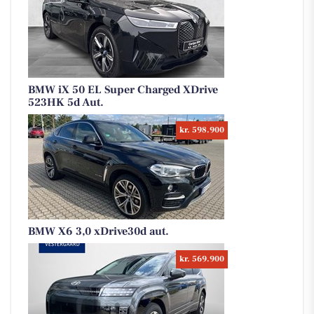
BMW iX 50 EL Super Charged XDrive
523HK 5d Aut.
kr. 598.900
BMW X6 3,0 xDrive30d aut.
kr. 569.900