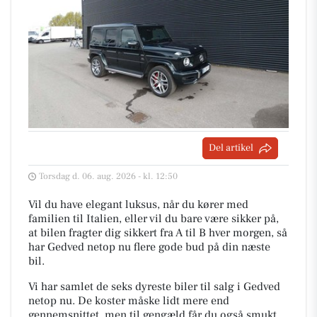
Del artikel
Torsdag d. 06. aug. 2026 - kl. 12:50
Vil du have elegant luksus, når du kører med
familien til Italien, eller vil du bare være sikker på,
at bilen fragter dig sikkert fra A til B hver morgen, så
har Gedved netop nu flere gode bud på din næste
bil.
Vi har samlet de seks dyreste biler til salg i Gedved
netop nu. De koster måske lidt mere end
gennemsnittet, men til gengæld får du også smukt