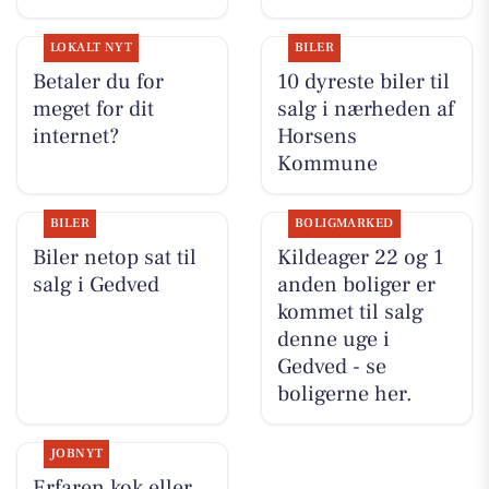
LOKALT NYT
BILER
Betaler du for
10 dyreste biler til
meget for dit
salg i nærheden af
internet?
Horsens
Kommune
BILER
BOLIGMARKED
Biler netop sat til
Kildeager 22 og 1
salg i Gedved
anden boliger er
kommet til salg
denne uge i
Gedved - se
boligerne her.
JOBNYT
Erfaren kok eller