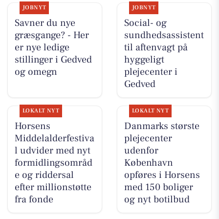
JOBNYT
JOBNYT
Savner du nye
Social- og
græsgange? - Her
sundhedsassistent
er nye ledige
til aftenvagt på
stillinger i Gedved
hyggeligt
og omegn
plejecenter i
Gedved
LOKALT NYT
LOKALT NYT
Horsens
Danmarks største
Middelalderfestiva
plejecenter
l udvider med nyt
udenfor
formidlingsområd
København
e og riddersal
opføres i Horsens
efter millionstøtte
med 150 boliger
fra fonde
og nyt botilbud