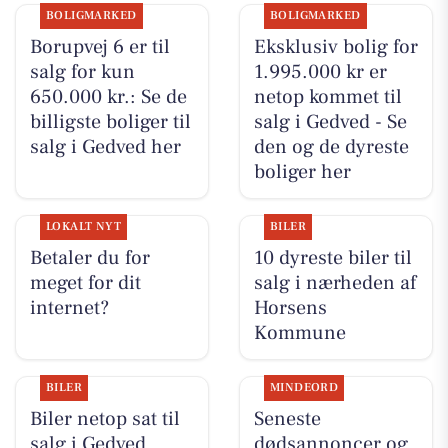
BOLIGMARKED
BOLIGMARKED
Borupvej 6 er til
Eksklusiv bolig for
salg for kun
1.995.000 kr er
650.000 kr.: Se de
netop kommet til
billigste boliger til
salg i Gedved - Se
salg i Gedved her
den og de dyreste
boliger her
LOKALT NYT
BILER
Betaler du for
10 dyreste biler til
meget for dit
salg i nærheden af
internet?
Horsens
Kommune
BILER
MINDEORD
Biler netop sat til
Seneste
salg i Gedved
dødsannoncer og