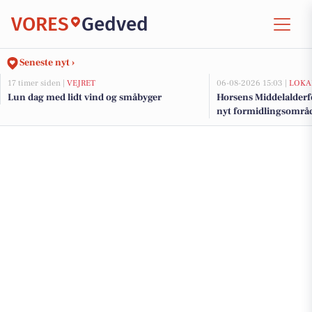
VORES
Gedved
Seneste nyt ›
17 timer siden |
VEJRET
06-08-2026 15:03 |
LOKA
Lun dag med lidt vind og småbyger
Horsens Middelalderf
nyt formidlingsområde
millionstøtte fra fond