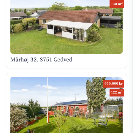
2
130 m
Mårhøj 32, 8751 Gedved
650.000 kr
2
122 m