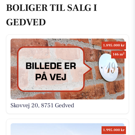
BOLIGER TIL SALG I
GEDVED
1.895.000 kr
2
146 m
Skovvej 20, 8751 Gedved
1.995.000 kr