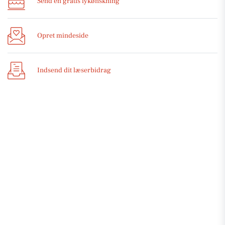
Send en gratis lykønskning
Opret mindeside
Indsend dit læserbidrag