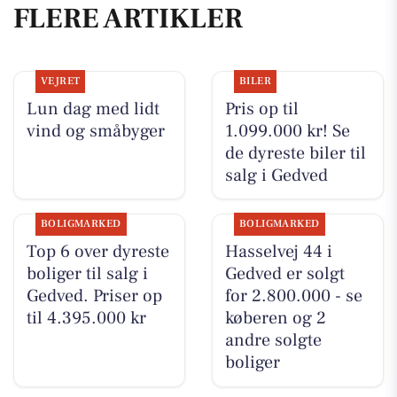
FLERE ARTIKLER
VEJRET
BILER
Lun dag med lidt
Pris op til
vind og småbyger
1.099.000 kr! Se
de dyreste biler til
salg i Gedved
BOLIGMARKED
BOLIGMARKED
Top 6 over dyreste
Hasselvej 44 i
boliger til salg i
Gedved er solgt
Gedved. Priser op
for 2.800.000 - se
til 4.395.000 kr
køberen og 2
andre solgte
boliger