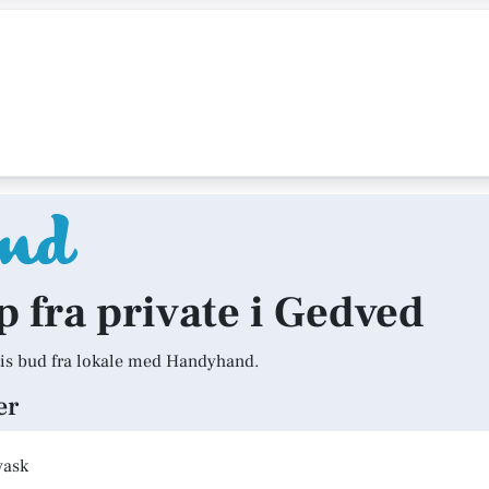
lp fra private i Gedved
is bud fra lokale med Handyhand.
er
vask