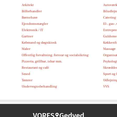
Arkitekt
Autoværk
Bilforhandler
Biludlej
Børnehave
Catering
Ejendomsmægler
El-, gas-
Elektronik / IT
Entrepre
Gartner
Guldsmed
Købmand og døgnkiosk
Køkkenfo
Maler
Massage
Offentlig forvaltning, forsvar og socialsikring
Organisa
Pizzeria, grillbar, isbar mm.
Psykolog
Restaurant og café
Skrædde
Smed
Sport og f
Tømrer
Udlejnin
Undervognsbehandling
VVS
VORES
Gedved