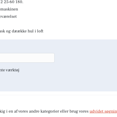
2 25-60 180.
kemaskinen
deværelset
ask og dæække hul i loft
nte værktøj
kig i en af vores andre kategorier eller brug vores
udvidet søgni