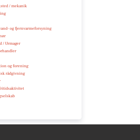
sted / mekanik
ning
, vand- og fjernvarmeforsyning
nør
 / Urmager
rhandler
tion og forening
isk rådgivning
r
ritidsaktivitet
gselskab