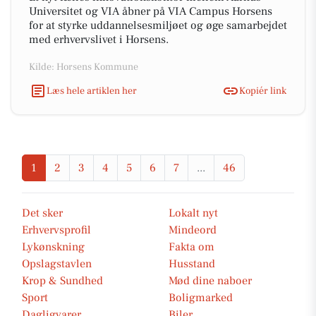
Universitet og VIA åbner på VIA Campus Horsens
for at styrke uddannelsesmiljøet og øge samarbejdet
med erhvervslivet i Horsens.
Kilde: Horsens Kommune
Læs hele artiklen her
Kopiér link
1
2
3
4
5
6
7
...
46
Det sker
Lokalt nyt
Erhvervsprofil
Mindeord
Lykønskning
Fakta om
Opslagstavlen
Husstand
Krop & Sundhed
Mød dine naboer
Sport
Boligmarked
Dagligvarer
Biler