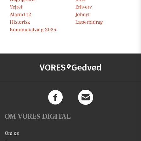
Vejret
Erhverv
Alarm112
Jobnyt
Historisk
Læserbidrag
Kommunalvalg 2025
VORES
Gedved
OM VORES DIGITAL
Om os