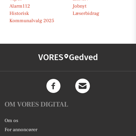
Alarm112
Jobnyt
Historisk
Læserbidrag
Kommunalvalg 2025
VORES
Gedved
OM VORES DIGITAL
Om os
For annoncører