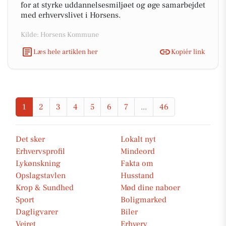
for at styrke uddannelsesmiljøet og øge samarbejdet
med erhvervslivet i Horsens.
Kilde: Horsens Kommune
Læs hele artiklen her
Kopiér link
1
2
3
4
5
6
7
...
46
Det sker
Lokalt nyt
Erhvervsprofil
Mindeord
Lykønskning
Fakta om
Opslagstavlen
Husstand
Krop & Sundhed
Mød dine naboer
Sport
Boligmarked
Dagligvarer
Biler
Vejret
Erhverv