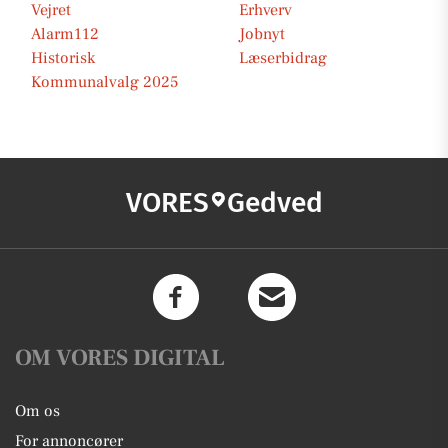
Vejret
Erhverv
Alarm112
Jobnyt
Historisk
Læserbidrag
Kommunalvalg 2025
VORES
Gedved
OM VORES DIGITAL
Om os
For annoncører