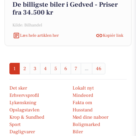
De billigste biler i Gedved - Priser
fra 34.500 kr
Kilde: Bilhandel
Læs hele artiklen her
Kopiér link
1
2
3
4
5
6
7
...
46
Det sker
Lokalt nyt
Erhvervsprofil
Mindeord
Lykønskning
Fakta om
Opslagstavlen
Husstand
Krop & Sundhed
Mød dine naboer
Sport
Boligmarked
Dagligvarer
Biler