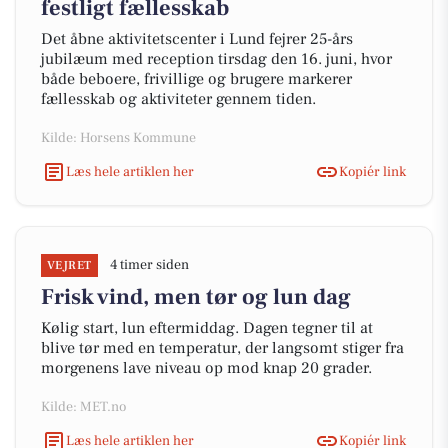
festligt fællesskab
Det åbne aktivitetscenter i Lund fejrer 25-års
jubilæum med reception tirsdag den 16. juni, hvor
både beboere, frivillige og brugere markerer
fællesskab og aktiviteter gennem tiden.
Kilde: Horsens Kommune
Læs hele artiklen her
Kopiér link
4 timer siden
VEJRET
Frisk vind, men tør og lun dag
Kølig start, lun eftermiddag. Dagen tegner til at
blive tør med en temperatur, der langsomt stiger fra
morgenens lave niveau op mod knap 20 grader.
Kilde: MET.no
Læs hele artiklen her
Kopiér link