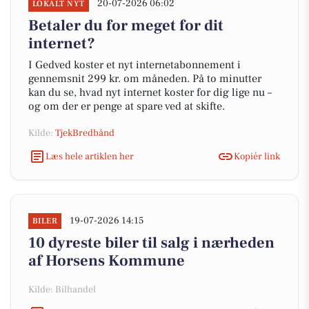
20-07-2026 06:02
LOKALT NYT
Betaler du for meget for dit
internet?
I Gedved koster et nyt internetabonnement i
gennemsnit 299 kr. om måneden. På to minutter
kan du se, hvad nyt internet koster for dig lige nu –
og om der er penge at spare ved at skifte.
Kilde:
TjekBredbånd
Læs hele artiklen her
Kopiér link
19-07-2026 14:15
BILER
10 dyreste biler til salg i nærheden
af Horsens Kommune
Kilde: Bilhandel